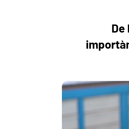
De 
importàn