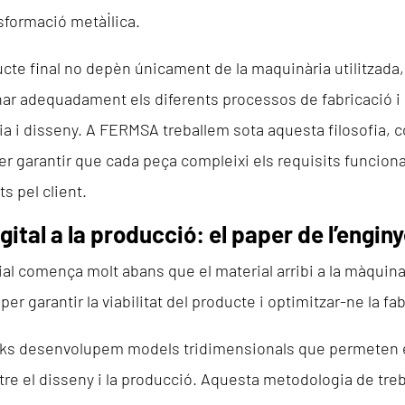
formació metàl·lica.
ucte final no depèn únicament de la maquinària utilitzada
ar adequadament els diferents processos de fabricació i 
ia i disseny. A FERMSA treballem sota aquesta filosofia, 
er garantir que cada peça compleixi els requisits funcion
s pel client.
gital a la producció: el paper de l’enginy
ial comença molt abans que el material arribi a la màquina
per garantir la viabilitat del producte i optimitzar-ne la fa
rks desenvolupem models tridimensionals que permeten e
re el disseny i la producció. Aquesta metodologia de trebal