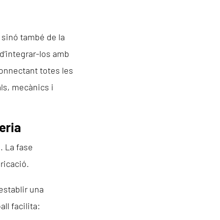
, sinó també de la
d’integrar-los amb
connectant totes les
als, mecànics i
eria
. La fase
bricació.
stablir una
l facilita: