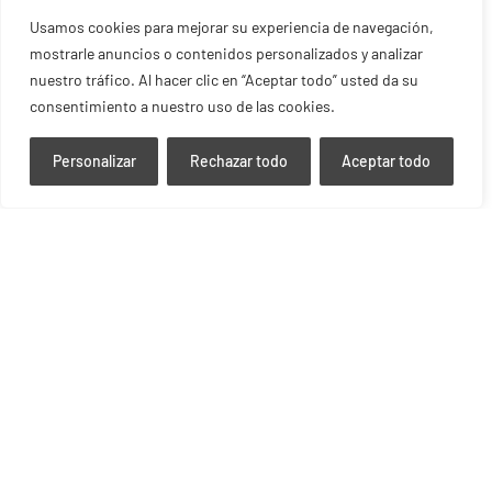
el proceso del cliente.
Usamos cookies para mejorar su experiencia de navegación,
mostrarle anuncios o contenidos personalizados y analizar
El valor de la integración entre
nuestro tráfico. Al hacer clic en “Aceptar todo” usted da su
ingeniería y producción
consentimiento a nuestro uso de las cookies.
Cuando la ingeniería y la fabricación trabajan de forma
Personalizar
Rechazar todo
Aceptar todo
coordinada, se obtienen ventajas significativas a lo
largo de todo el proceso productivo:
Mayor fiabilidad del producto final.
Reducción de errores e incidencias de fabricación.
Menos modificaciones durante la producción.
Optimización del aprovechamiento del material.
Reducción de los tiempos de fabricación.
Mejora de la calidad y la repetibilidad.