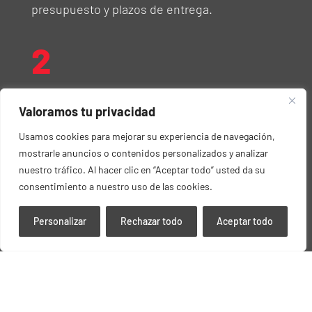
presupuesto y plazos de entrega.
2
Desarrollo del Diseño
Valoramos tu privacidad
Creamos diseños técnicos y maquetas
Usamos cookies para mejorar su experiencia de navegación,
digitales que sirven como base para la
mostrarle anuncios o contenidos personalizados y analizar
producción. Este paso incluye cálculos
nuestro tráfico. Al hacer clic en “Aceptar todo” usted da su
estructurales y simulaciones para garantizar
consentimiento a nuestro uso de las cookies.
la viabilidad y calidad del proyecto.
Personalizar
Rechazar todo
Aceptar todo
3
Colaboración Multidisciplinar